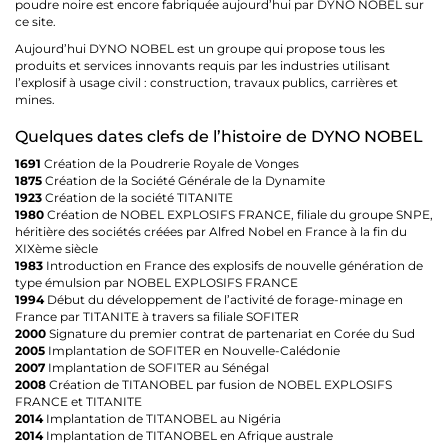
poudre noire est encore fabriquée aujourd’hui par DYNO NOBEL sur
ce site.
Aujourd’hui DYNO NOBEL est un groupe qui propose tous les
produits et services innovants requis par les industries utilisant
l’explosif à usage civil : construction, travaux publics, carrières et
mines.
Quelques dates clefs de l’histoire de DYNO NOBEL
1691
Création de la Poudrerie Royale de Vonges
1875
Création de la Société Générale de la Dynamite
1923
Création de la société TITANITE
1980
Création de NOBEL EXPLOSIFS FRANCE, filiale du groupe SNPE,
héritière des sociétés créées par Alfred Nobel en France à la fin du
XIXème siècle
1983
Introduction en France des explosifs de nouvelle génération de
type émulsion par NOBEL EXPLOSIFS FRANCE
1994
Début du développement de l’activité de forage-minage en
France par TITANITE à travers sa filiale SOFITER
2000
Signature du premier contrat de partenariat en Corée du Sud
2005
Implantation de SOFITER en Nouvelle-Calédonie
2007
Implantation de SOFITER au Sénégal
2008
Création de TITANOBEL par fusion de NOBEL EXPLOSIFS
FRANCE et TITANITE
2014
Implantation de TITANOBEL au Nigéria
2014
Implantation de TITANOBEL en Afrique australe