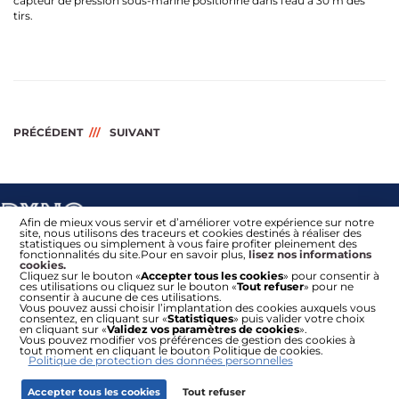
capteur de pression sous-marine positionné dans l'eau à 30 m des
tirs.
PRÉCÉDENT
SUIVANT
Afin de mieux vous servir et d’améliorer votre expérience sur notre
site, nous utilisons des traceurs et cookies destinés à réaliser des
statistiques ou simplement à vous faire profiter pleinement des
fonctionnalités du site.Pour en savoir plus,
lisez nos informations
cookies.
Cliquez sur le bouton «
Accepter tous les cookies
» pour consentir à
ces utilisations ou cliquez sur le bouton «
Tout refuser
» pour ne
consentir à aucune de ces utilisations.
Vous pouvez aussi choisir l’implantation des cookies auxquels vous
consentez, en cliquant sur «
Statistiques
» puis valider votre choix
Actualisation Tarifs Plus-Values
en cliquant sur «
Validez vos paramètres de cookies
».
Vous pouvez modifier vos préférences de gestion des cookies à
tout moment en cliquant le bouton Politique de cookies.
Politique de protection des données personnelles
Accepter tous les cookies
Tout refuser