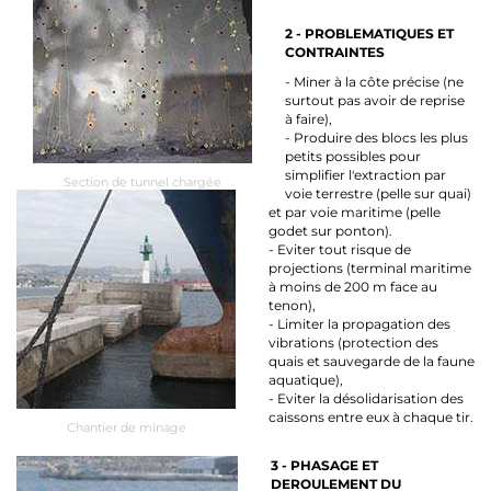
2 - PROBLEMATIQUES ET
CONTRAINTES
- Miner à la côte précise (ne
surtout pas avoir de reprise
à faire),
- Produire des blocs les plus
petits possibles pour
simplifier l'extraction par
Section de tunnel chargée
voie terrestre (pelle sur quai)
et par voie maritime (pelle
godet sur ponton).
- Eviter tout risque de
projections (terminal maritime
à moins de 200 m face au
tenon),
- Limiter la propagation des
vibrations (protection des
quais et sauvegarde de la faune
aquatique),
- Eviter la désolidarisation des
caissons entre eux à chaque tir.
Chantier de minage
3 - PHASAGE ET
DEROULEMENT DU