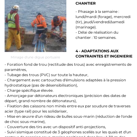
CHANTIER
- Phasage à la semaine :
lundi/mardi (forage), mercredi
(tir), jeudi/vendredi/samedi
(marinage).
- Délai de réalisation du
chantier : 10 semaines.
4 - ADAPTATIONS AUX
CONTRAINTES ET INGENIERIE
Minage d'une digue portuaire
- Foration fond de trou (rectitude des trous) avec enregistrements de
paramètres,
- Tubage des trous (PVC) sur toute la hauteur,
- Chargement avec cartouches d'émulsions adaptées à la pression
hydrostatique (pas de désensibilisation),
- Charge spécifique élevée.
- Amorçage par détonateurs électroniques (précision des dates de
départ, grand nombre de détonateurs),
- Fixation des caissons non minés entre eux par soudure de traverses
acier (type rail) pour les solidariser,
- Mise en œuvre d'un rideau de bulles sous-marin (réduction de l'onde
de choc sous-marine),
- Couverture des tirs avec un dispositif anti-projections,
- Suivi sismique constitué de 3 géophones scellés sur les quais et d'un