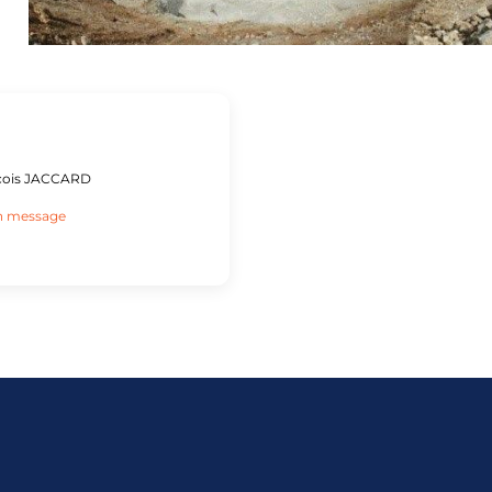
çois JACCARD
n message