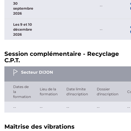
30
--
septembre
2026
Les 9 et 10
décembre
--
2026
Session complémentaire - Recyclage
C.P.T.
Secteur DIJON
Dates de
Lieu de la
Date limite
Dossier
la
C
formation
d'inscription
d'inscription
formation
--
--
--
--
--
Maîtrise des vibrations