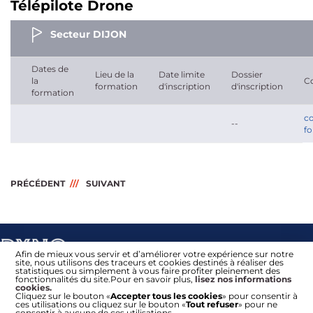
Télépilote Drone
Secteur DIJON
Dates de
Lieu de la
Date limite
Dossier
la
C
formation
d'inscription
d'inscription
formation
co
--
f
PRÉCÉDENT
SUIVANT
Afin de mieux vous servir et d’améliorer votre expérience sur notre
site, nous utilisons des traceurs et cookies destinés à réaliser des
statistiques ou simplement à vous faire profiter pleinement des
fonctionnalités du site.Pour en savoir plus,
lisez nos informations
cookies.
Cliquez sur le bouton «
Accepter tous les cookies
» pour consentir à
ces utilisations ou cliquez sur le bouton «
Tout refuser
» pour ne
consentir à aucune de ces utilisations.