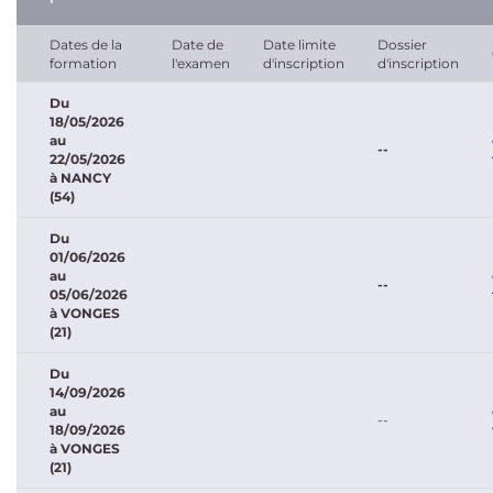
Dates de la
Date de
Date limite
Dossier
formation
l'examen
d'inscription
d'inscription
Du
18/05/2026
au
--
22/05/2026
à NANCY
(54)
Du
01/06/2026
au
--
05/06/2026
à VONGES
(21)
Du
14/09/2026
au
--
18/09/2026
à
VONGES
(21)