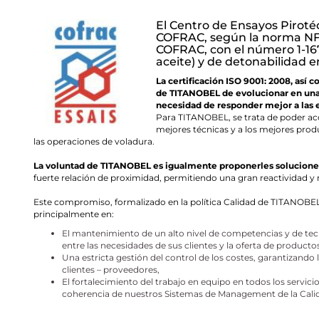
El Centro de Ensayos Piroté
COFRAC, según la norma NF E
COFRAC, con el número 1-167
aceite) y de detonabilidad e
La certificación ISO 9001: 2008, así
de TITANOBEL de evolucionar en una g
necesidad de responder mejor a las e
Para TITANOBEL, se trata de poder ac
mejores técnicas y a los mejores prod
las operaciones de voladura.
La voluntad de TITANOBEL es igualmente proponerles soluciones 
fuerte relación de proximidad, permitiendo una gran reactividad y
Este compromiso, formalizado en la política Calidad de TITANOBE
principalmente en:
El mantenimiento de un alto nivel de competencias y de tecn
entre las necesidades de sus clientes y la oferta de productos
Una estricta gestión del control de los costes, garantizando 
clientes – proveedores,
El fortalecimiento del trabajo en equipo en todos los servici
coherencia de nuestros Sistemas de Management de la Calid