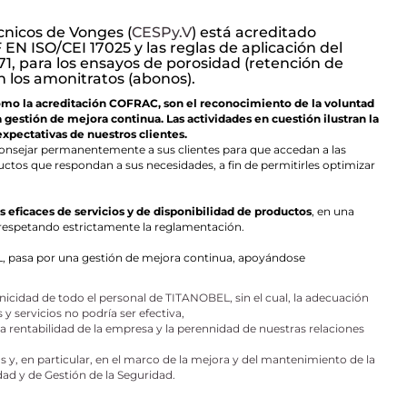
cnicos de Vonges (
CESPy.V
) está acreditado
N ISO/CEI 17025 y las reglas de aplicación del
1, para los ensayos de porosidad (retención de
n los amonitratos (abonos).
 como la acreditación COFRAC, son el reconocimiento de la voluntad
estión de mejora continua. Las actividades en cuestión ilustran la
xpectativas de nuestros clientes.
onsejar permanentemente a sus clientes para que accedan a las
uctos que respondan a sus necesidades, a fin de permitirles optimizar
eficaces de servicios y de disponibilidad de productos
, en una
 respetando estrictamente la reglamentación.
L, pasa por una gestión de mejora continua, apoyándose
icidad de todo el personal de TITANOBEL, sin el cual, la adecuación
 y servicios no podría ser efectiva,
la rentabilidad de la empresa y la perennidad de nuestras relaciones
os y, en particular, en el marco de la mejora y del mantenimiento de la
ad y de Gestión de la Seguridad.